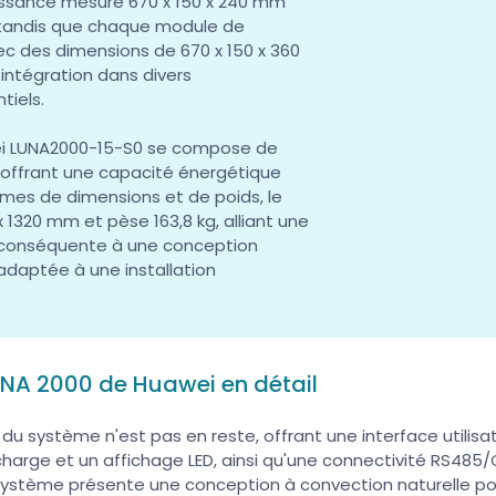
issance mesure 670 x 150 x 240 mm
, tandis que chaque module de
ec des dimensions de 670 x 150 x 360
r intégration dans divers
tiels.
ei LUNA2000-15-S0 se compose de
, offrant une capacité énergétique
rmes de dimensions et de poids, le
 1320 mm et pèse 163,8 kg, alliant une
 conséquente à une conception
daptée à une installation
UNA 2000 de Huawei en détail
 système n'est pas en reste, offrant une interface utilisate
charge et un affichage LED, ainsi qu'une connectivité RS48
le système présente une conception à convection naturelle po