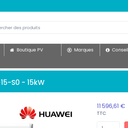
Boutique PV
Marques
Conseil
15-S0 - 15kW
11 596,61 €
TTC