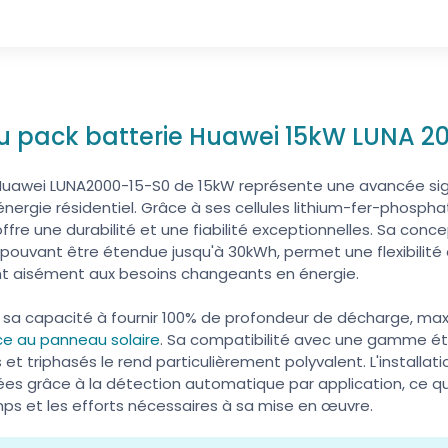
du pack batterie Huawei 15kW LUNA 2
uawei LUNA2000-15-S0 de 15kW représente une avancée sign
ergie résidentiel. Grâce à ses cellules lithium-fer-phosph
fre une durabilité et une fiabilité exceptionnelles. Sa conc
uvant être étendue jusqu'à 30kWh, permet une flexibilité e
t aisément aux besoins changeants en énergie.
sa capacité à fournir 100% de profondeur de décharge, maximi
ce au panneau solaire
. Sa compatibilité avec une gamme é
t triphasés le rend particulièrement polyvalent. L'installati
ées grâce à la détection automatique par application, ce qu
ps et les efforts nécessaires à sa mise en œuvre.