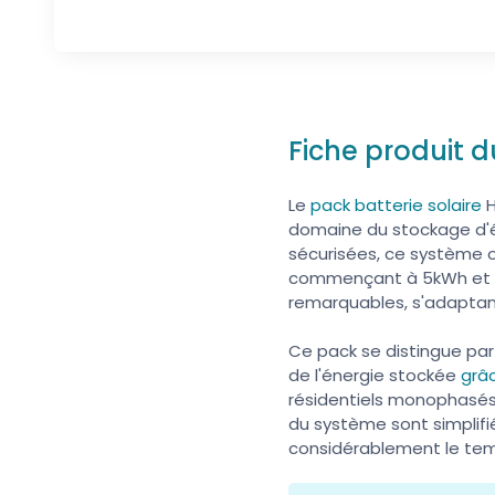
Fiche produit 
Le
pack batterie solaire
H
domaine du stockage d'én
sécurisées, ce système of
commençant à 5kWh et po
remarquables, s'adaptan
Ce pack se distingue par 
de l'énergie stockée
grâ
résidentiels monophasés e
du système sont simplifi
considérablement le tem