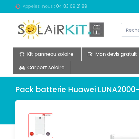
Appelez-nous :
04 83 69 21 89
Kit panneau solaire
Mon devis gratuit
Carport solaire
Pack batterie Huawei LUNA2000-