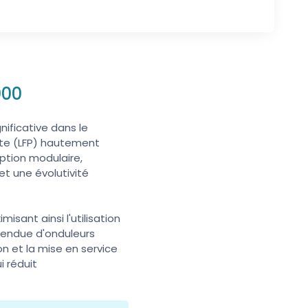
000
ificative dans le
ate (LFP) hautement
eption modulaire,
t une évolutivité
sant ainsi l'utilisation
tendue d'onduleurs
on et la mise en service
i réduit