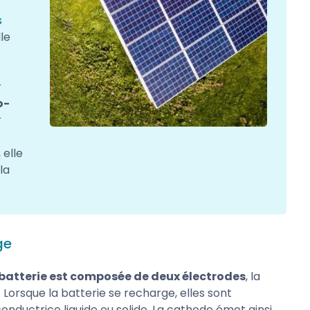
s
le
r
o-
r
 elle
la
ge
 batterie est composée de deux électrodes
, la
 Lorsque la batterie se recharge, elles sont
nductrice liquide ou solide. La cathode émet ainsi