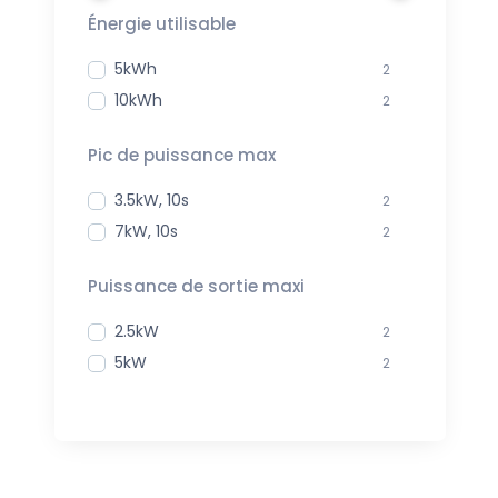
Énergie utilisable
5kWh
2
10kWh
2
Pic de puissance max
3.5kW, 10s
2
7kW, 10s
2
Puissance de sortie maxi
2.5kW
2
5kW
2