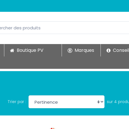
Boutique PV
Marques
Conseil
sur 4 produ
Trier par :