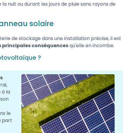
la nuit ou durant les jours de pluie sans rayons de
panneau solaire
tterie de stockage dans une installation précise, il est
s principales conséquences
qu'elle en incombe.
otovoltaïque ?
es
rai,
 à la
 son
ns le
 part