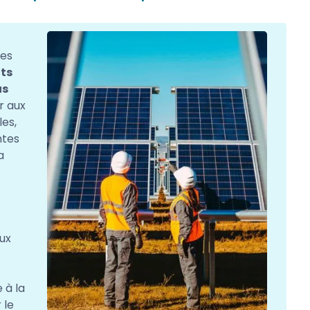
ies
nts
us
r aux
les,
ntes
a
eux
 à la
 le