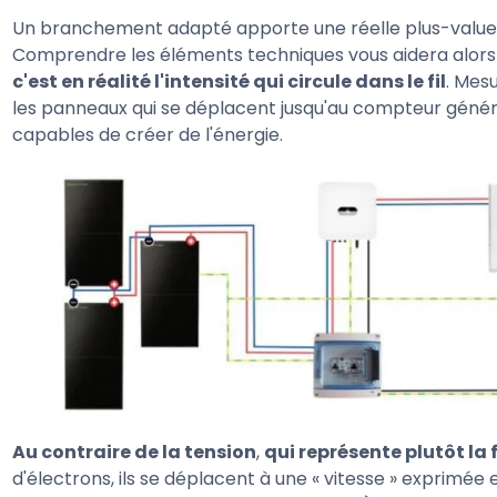
l'unité et aux longueurs que vous souhaitez pour
changer. Nous vous invitons à contacter un installateur
Un branchement adapté apporte une réelle plus-value 
perdus et sans indications, nous vous conseillons de v
s'avérer dangereuse si vous commettez une erreur.
Comprendre les éléments techniques vous aidera alors 
raccordement en fonction de la puissance et des distan
c'est en réalité l'intensité qui circule dans le fil
. Mes
À choisir selon plusieurs longueurs de couronnes, il p
les panneaux qui se déplacent jusqu'au compteur général.
protection électrique. Une fois qu'il est correctement
capables de créer de l'énergie.
principal du bâtiment concerné pour éviter tout pro
la tension est envoyée dans le sol
, ce qui permet d
gravissimes.
Au contraire de la tension
,
qui représente plutôt la 
d'électrons, ils se déplacent à une « vitesse » exprimée en