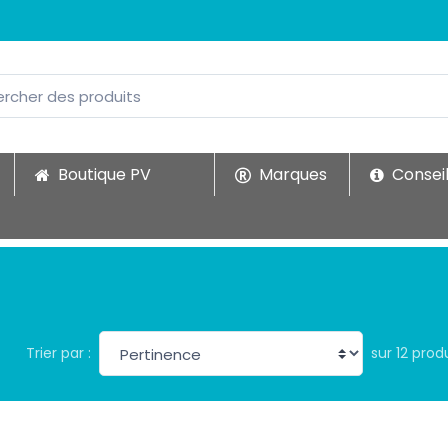
Boutique PV
Marques
Conseil
sur 12 prod
Trier par :