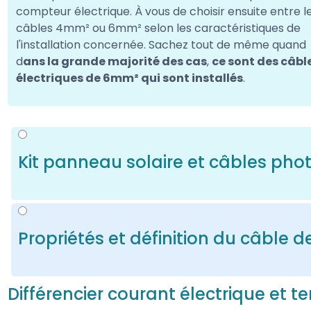
compteur électrique. À vous de choisir ensuite entre l
câbles 4mm² ou 6mm² selon les caractéristiques de
l'installation concernée. Sachez tout de même quand
d
ans la grande majorité des cas
,
ce sont des câbl
électriques de 6mm² qui sont installés
.
Kit panneau solaire et câbles pho
Bonne nouvelle, si vous avez opté pour un kit solair
Vous n'aurez donc pas besoin de les acheter à l'unité, 
cherchent à composer eux même leur installation ph
Propriétés et définition du câble de
devenus défectueux. Autre argument en faveur des kits
diamètres sont déjà adaptés aux panneaux, nul besoin 
Ce câble est lui aussi nécessaire dans les installatio
Différencier courant électrique et t
protection de ces dernières.
Pour un coffret qui es
Si vous avez tout de même besoin de commander du c
liaison à l'aide d'un câble de 16mm²
. Selon le type