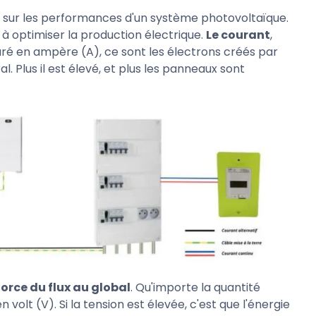
 chaque produit
. Pour les propriétaires un peu
 agréé pour qu'il s'en occupe, l'installation peut
sur les performances d'un système photovoltaïque.
ous référer au tableau d'aide pour le choix du
à optimiser la production électrique.
Le courant
,
ces au sein de l'installation.
uré en ampère (A), ce sont les électrons créés par
art des panneaux pour rejoindre le coffret de
 Plus il est élevé, et plus les panneaux sont
 enfoui sous terre, il se raccorde au compteur
blème de surtension.
En cas de défaut en amont
'éviter les électrocutions aux conséquences
force du flux au global
. Qu'importe la quantité
 volt (V). Si la tension est élevée, c'est que l'énergie