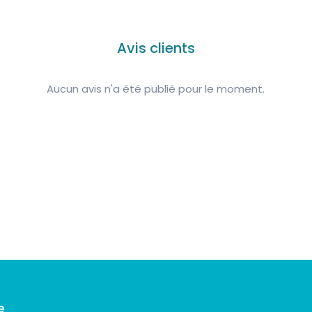
on est essentiel pour les installations solaires résidentiel
ble
: Enfin, il est important de fixer solidement l'extrémité du 
e micro-onduleur Enphase. Il est particulièrement utile dans l
 système de montage photovoltaïque (PV). Utilisez des a
Avis clients
pas entièrement utilisé, nécessitant une terminaison sécuri
pour cela. Veillez à ce que ni le câble ni le bouchon de term
surface du toit, afin d'éviter tout dommage ou risque de cou
Aucun avis n'a été publié pour le moment.
méthodiquement, vous assurez une installation professionne
n Enphase sur le câble Q. Cette procédure permet non seu
solaire mais aussi d'assurer son efficacité et sa longévité.
e