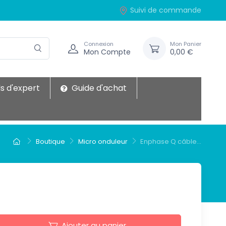
Suivi de commande
Connexion
Mon Panier
Mon Compte
0,00 €
s d'expert
Guide d'achat
Boutique
Micro onduleur
Enphase Q câble...
Ajouter au panier