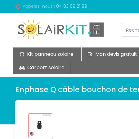
Appelez-nous :
04 83 69 21 89
Kit panneau solaire
Mon devis gratuit
Carport solaire
Enphase Q câble bouchon de t