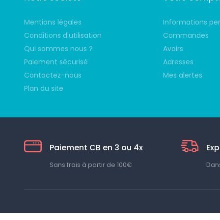
Mentions légales
Informations pe
Conditions d'utilisation
Commandes
Qui sommes nous ?
Avoirs
Paiement sécurisé
Adresses
Contactez-nous
Mes alertes
Plan du site
Paiement CB en 3 ou 4x
Exp
Sans frais à partir de 100€
Dans