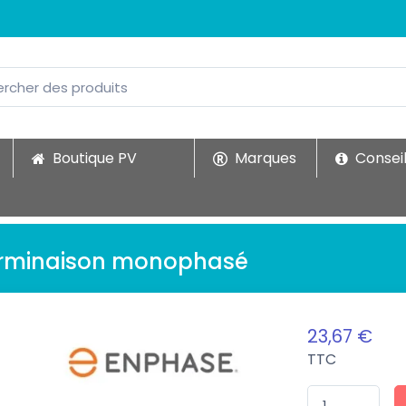
Boutique PV
Marques
Conseil
erminaison monophasé
23,67 €
TTC